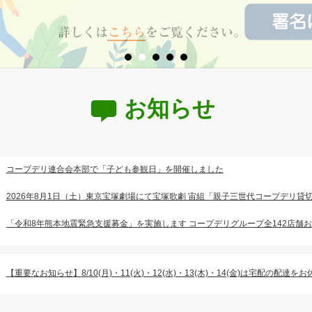
お知らせ
コープデリ連合会本部で「子ども参観日」を開催しました
2026年8月1日（土）東京宝塚劇場にて宝塚歌劇 宙組「親子三世代コープデリ貸
「令和8年熊本地震緊急支援募金」を実施します コープデリグループ全142店舗
【重要なお知らせ】8/10(月)・11(火)・12(水)・13(木)・14(金)は宅配の配達を