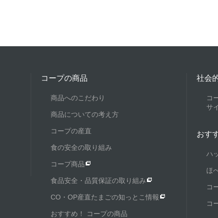
コープの商品
社会
商品へのこだわり
コ
サ
商品についての考え方
コープの産直
おす
食の安全の取り組み
ハ
コープ商品
ほ
食品安全・品質保証の取り組み
コ
CO・OP産直たまごの知っとこ情報
コ
おすすめ！ コープの商品