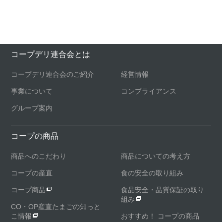
コープデリ連合会とは
コープデリ連合会のご紹介
経営情報
事業について
コンプライアンス
グループ案内
コープの商品
商品へのこだわり
商品についての考え方
コープの産直
食の安全の取り組み
コープ商品
食品安全・品質保証の取り
組み
CO・OP産直たまごの知っと
こ情報
おすすめ！ コープの商品