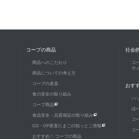
コープの商品
社会
商品へのこだわり
コ
サ
商品についての考え方
コープの産直
おす
食の安全の取り組み
ハ
コープ商品
ほ
食品安全・品質保証の取り組み
コ
CO・OP産直たまごの知っとこ情報
コ
おすすめ！ コープの商品