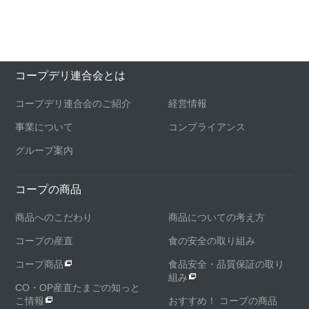
コープデリ連合会とは
コープデリ連合会のご紹介
経営情報
事業について
コンプライアンス
グループ案内
コープの商品
商品へのこだわり
商品についての考え方
コープの産直
食の安全の取り組み
コープ商品
食品安全・品質保証の取り
組み
CO・OP産直たまごの知っと
こ情報
おすすめ！ コープの商品