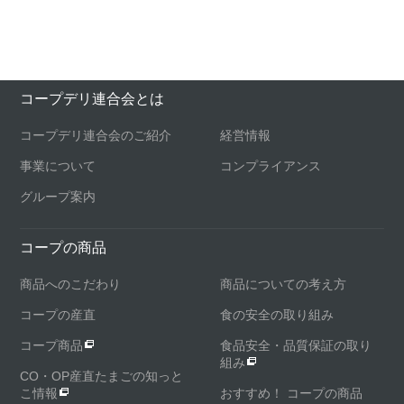
コープデリ連合会とは
コープデリ連合会のご紹介
経営情報
事業について
コンプライアンス
グループ案内
コープの商品
商品へのこだわり
商品についての考え方
コープの産直
食の安全の取り組み
コープ商品
食品安全・品質保証の取り
組み
CO・OP産直たまごの知っと
こ情報
おすすめ！ コープの商品