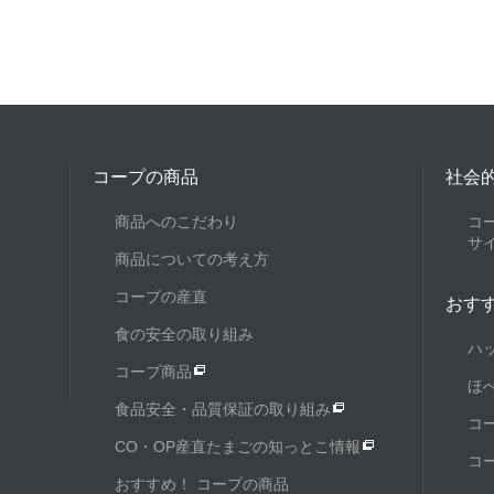
コープの商品
社会
商品へのこだわり
コ
サ
商品についての考え方
コープの産直
おす
食の安全の取り組み
ハ
コープ商品
ほ
食品安全・品質保証の取り組み
コ
CO・OP産直たまごの知っとこ情報
コ
おすすめ！ コープの商品